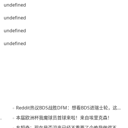
Reddit热议BDS战胜DFM：想看BDS进瑞士轮，这样他就会被JDG速通了
携手出线 萨卡越位进球被吹
本届欧洲杯我魔球员首球来啦！来自埃里克森！
PCL突围赛：4AM两把0分最终无缘周决CCG火力全开成为榜首
东契奇：现在是否沮丧已经不重要了今晚我做得不够好