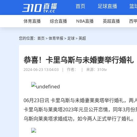
首页
足球直播
篮
体育直播
综合直播
NBA直播
英超直播
西
您的位置：
首页
>
体育早报
>
足球
>
英超
恭喜！卡里乌斯与未婚妻举行婚礼
2024-06-23 13:04:03
|
作者：
|
来源：310tv
06月23日讯 卡里乌斯与未婚妻莱奥塔举行婚礼，两
卡里乌斯与莱奥塔2023年元旦公开恋情，同年3月
乌斯向莱奥塔求婚成功，如今两人正式举行了婚礼。