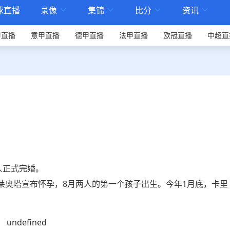
球直播
录像
集锦
比分
资讯




甲直播
意甲直播
德甲直播
法甲直播
欧冠直播
中超直
人正式完婚。
份莱奥塔宣布怀孕，8月两人的第一个孩子出生。今年1月底，卡里