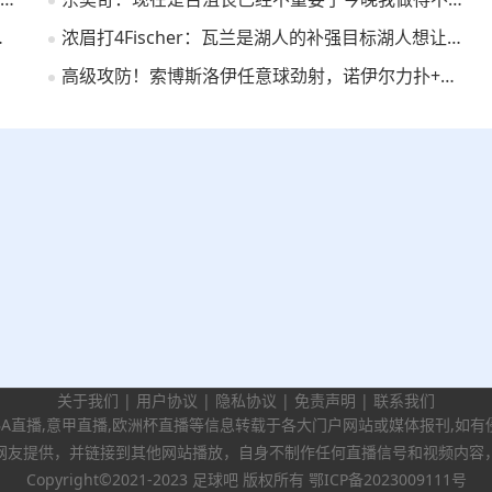
斯塔夫等三人！
浓眉打4Fischer：瓦兰是湖人的补强目标湖人想让他当先发中锋
高级攻防！索博斯洛伊任意球劲射，诺伊尔力扑+用脚化解补射
关于我们
|
用户协议
|
隐私协议
|
免责声明
|
联系我们
BA直播,意甲直播,欧洲杯直播等信息转载于各大门户网站或媒体报刊,如
网友提供，并链接到其他网站播放，自身不制作任何直播信号和视频内容
Copyright©2021-2023 足球吧 版权所有
鄂ICP备2023009111号