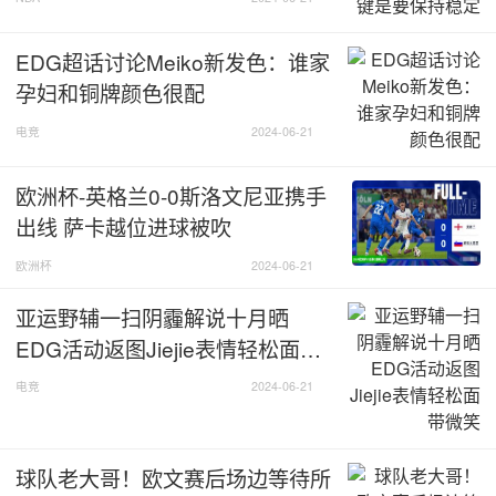
EDG超话讨论Meiko新发色：谁家
孕妇和铜牌颜色很配
电竞
2024-06-21
欧洲杯-英格兰0-0斯洛文尼亚携手
出线 萨卡越位进球被吹
欧洲杯
2024-06-21
亚运野辅一扫阴霾解说十月晒
EDG活动返图Jiejie表情轻松面带
微笑
电竞
2024-06-21
球队老大哥！欧文赛后场边等待所