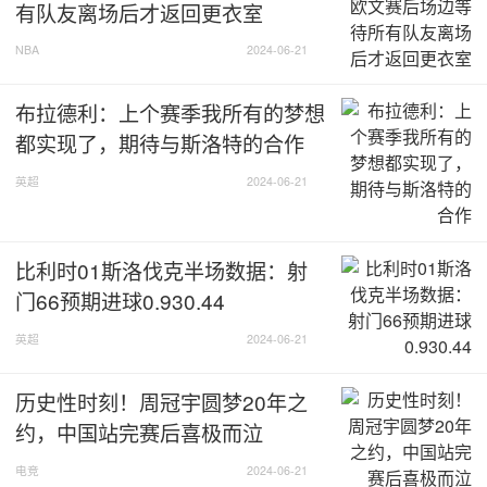
有队友离场后才返回更衣室
NBA
2024-06-21
布拉德利：上个赛季我所有的梦想
都实现了，期待与斯洛特的合作
英超
2024-06-21
比利时01斯洛伐克半场数据：射
门66预期进球0.930.44
英超
2024-06-21
历史性时刻！周冠宇圆梦20年之
约，中国站完赛后喜极而泣
电竞
2024-06-21