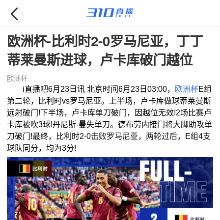

欧洲杯-比利时2-0罗马尼亚，丁丁
蒂莱曼斯进球，卢卡库破门越位
欧洲杯
i直播吧6月23日讯 北京时间6月23日03:00，
欧洲杯
E组
第二轮，比利时vs罗马尼亚。上半场，卢卡库做球蒂莱曼斯
远射破门!下半场，卢卡库单刀破门，因越位无效!2场比赛卢
卡库被吹3球!丹尼斯-曼失单刀。德布劳内接门将大脚助攻单
刀破门!最终，比利时2-0击败罗马尼亚，两轮过后，E组4支
球队同分，均为3分!