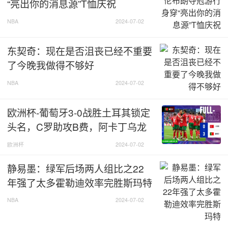
“亮出你的消息源”T恤庆祝
顶!德布劳内突然获得单刀!扛住德拉古辛铲射破门!比利时2-
0罗马尼亚
NBA
2024-07-02
东契奇：现在是否沮丧已经不重要
了今晚我做得不够好
NBA
2024-07-02
欧洲杯-葡萄牙3-0战胜土耳其锁定
头名，C罗助攻B费，阿卡丁乌龙
【比赛焦点瞬间】
欧洲杯
2024-07-02
第5分钟，罗马尼亚左路传中，德拉古辛高高跃起头球
静易墨：绿军后场两人组比之22
攻门!卡斯特尔斯将球扑出
年强了太多霍勒迪效率完胜斯玛特
第14分钟，卢卡库中锋本色!扛翻对手中后卫右脚打门!
NBA
2024-07-02
可惜被封堵