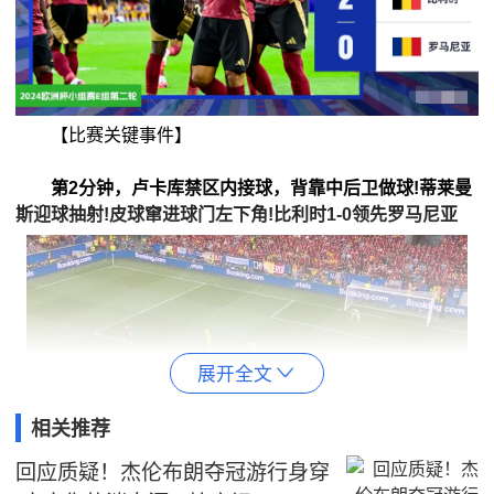
【比赛关键事件】
第2分钟，卢卡库禁区内接球，背靠中后卫做球!蒂莱曼
斯迎球抽射!皮球窜进球门左下角!比利时1-0领先罗马尼亚
展开全文

相关推荐
回应质疑！杰伦布朗夺冠游行身穿
第79分钟，卡斯特尔斯开大脚，罗马尼亚后卫头球冒