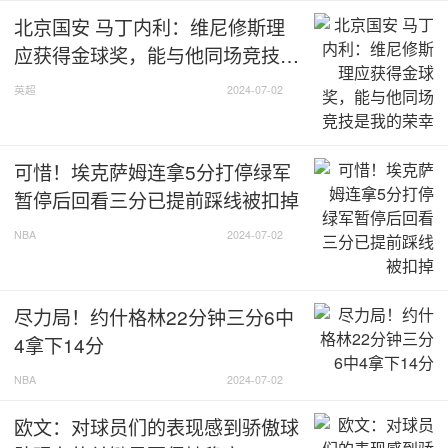
第18分钟，德布劳内持球推进，禁区前分右侧卢克巴基
北京国安 马丁内利：维尼修斯理
奥!后者调整后大力射门!被门将扑出
应获得金球奖，能与他同场竞技是
我的荣幸
第32分钟，多库禁区内过人，小角度抽射被扑
英超
2024-07-02
第45分钟，德布劳内禁区内的一脚射门!没太打上力量
可惜！埃克萨姆连拿5分打停绿军
半场回来，第46分钟，曼的远射势大力沉，被卡斯特尔
暂停后回看三分已提前踩线被扣掉
斯抱住
NBA
2024-07-02
第48分钟，罗马尼亚反击，米哈伊拉单刀直入被奥纳纳
追上，自己的射门打高了
尽力局！约什格林22分钟三分6中
第52分钟，德布劳内禁区前内切兜射!偏了一点点
4拿下14分
第55分钟，德布劳内禁区前低射!被门将拿下
NBA
2024-07-02
欧文：对球员们的表现感到骄傲球
第68分钟，阿马杜-奥纳纳头球回顶送礼!丹尼斯-曼单
刀!被卡斯特尔斯扑出