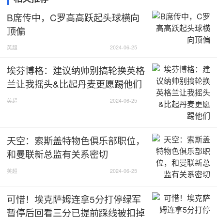
B席传中，C罗高高跃起头球横向
顶偏
英超
2024-06-25
埃芬博格：建议纳帅别搞轮换英格
兰让我摇头&比起丹麦更愿踢他们
英超
2024-06-25
天空：索斯盖特物色俱乐部职位，
和曼联新总监有关系密切
英超
2024-06-25
可惜！埃克萨姆连拿5分打停绿军
暂停后回看三分已提前踩线被扣掉