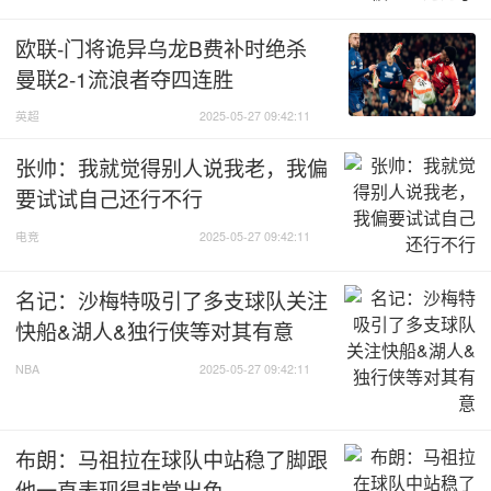
欧联-门将诡异乌龙B费补时绝杀
曼联2-1流浪者夺四连胜
英超
2025-05-27 09:42:11
张帅：我就觉得别人说我老，我偏
要试试自己还行不行
电竞
2025-05-27 09:42:11
名记：沙梅特吸引了多支球队关注
快船&湖人&独行侠等对其有意
NBA
2025-05-27 09:42:11
布朗：马祖拉在球队中站稳了脚跟
他一直表现得非常出色