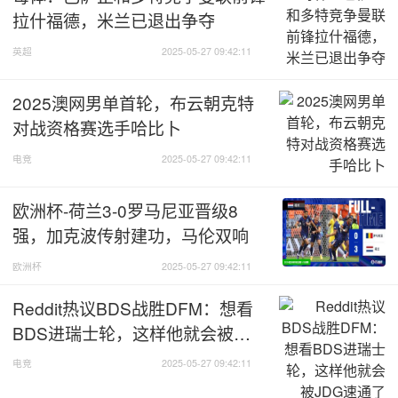
拉什福德，米兰已退出争夺
英超
2025-05-27 09:42:11
2025澳网男单首轮，布云朝克特
对战资格赛选手哈比卜
电竞
2025-05-27 09:42:11
欧洲杯-荷兰3-0罗马尼亚晋级8
强，加克波传射建功，马伦双响
欧洲杯
2025-05-27 09:42:11
Reddit热议BDS战胜DFM：想看
BDS进瑞士轮，这样他就会被
JDG速通了
电竞
2025-05-27 09:42:11