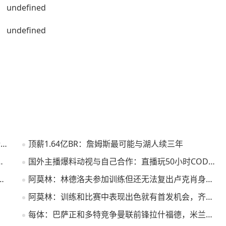
名记：沙梅特吸引了多支球队关注快船&湖人&独行侠等对其有意
顶薪1.64亿BR：詹姆斯最可能与湖人续三年
色：谁家孕妇和铜牌颜色很配
国外主播爆料动视与自己合作：直播玩50小时COD就给40万美元！
让卡拉格罚点特里是我见过最好点球手之一
阿莫林：林德洛夫参加训练但还无法复出卢克肖身体恢复情况很好
射扳平
阿莫林：训练和比赛中表现出色就有首发机会，齐尔克泽做到了这点
每体：巴萨正和多特竞争曼联前锋拉什福德，米兰已退出争夺