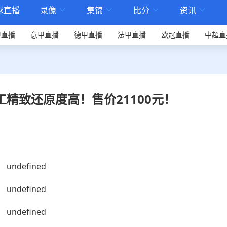
球直播
录像
集锦
比分
资讯




甲直播
意甲直播
德甲直播
法甲直播
欧冠直播
中超直
精致还原度高！售价21100元！