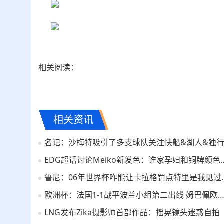
相关阅读：
相关资讯
EDG超话讨论Meiko新发
鲁尼：06年世界杯咋能
欧洲杯：法国1-1战平波兰小组第二出线 姆巴佩欧洲杯首球，莱万点
LNG发布Zika摄影师首部作品：摇晃镜头迷惑自拍