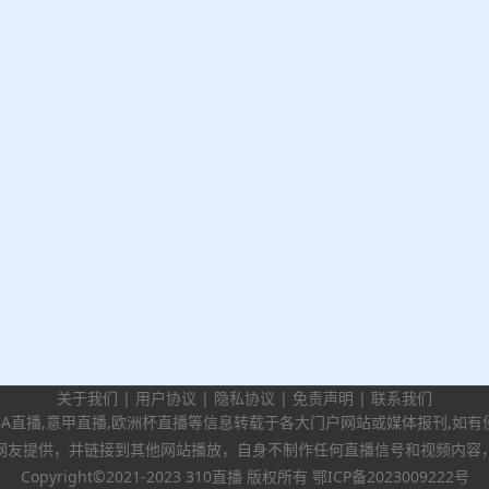
关于我们
|
用户协议
|
隐私协议
|
免责声明
|
联系我们
BA直播,意甲直播,欧洲杯直播等信息转载于各大门户网站或媒体报刊,如
网友提供，并链接到其他网站播放，自身不制作任何直播信号和视频内容
Copyright©2021-2023 310直播 版权所有
鄂ICP备2023009222号