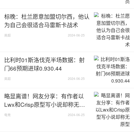
标晚：杜兰愿意加盟切尔西，他认
为自己会很适合马雷斯卡战术
英超
2024-06-25
比利时01斯洛伐克半场数据：射
门66预期进球0.930.44
英超
2024-06-25
略显离谱！网友分享：有作者以
Lwx和Crisp原型写小说却称无原
型
电竞
2024-06-25