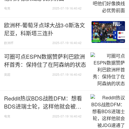
电竞
2025-07-19 16:40:42
欧洲杯-葡萄牙点球大战3-0斯洛文
尼亚，科斯塔三连扑
欧洲杯
2025-07-19 16:40:42
可圈可点ESPN数据赞萨利巴欧洲
杯首秀：保持住了在阿森纳的状态
英超
2025-07-19 16:40:42
Reddit热议BDS战胜DFM：想看
BDS进瑞士轮，这样他就会被
JDG速通了
电竞
2025-07-19 16:40:42