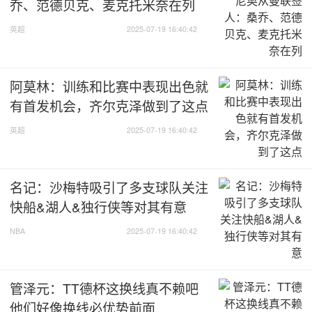
乔、范德贝克、麦克托米奈在列
[腾讯原声] 2025年7月18日 NBA夏季联赛 活塞vs热火 第四
节 录像
英超
2025-07-19 16:40:42
阿莫林：训练和比赛中表现出色就
本站所有视频链接均由网友提供，并链接到其他网站播放。
有首发机会，齐尔克泽做到了这点
英超
2025-07-19 16:40:42
名记：沙梅特吸引了多支球队关注
快船&湖人&独行侠等对其有意
NBA
2025-07-19 16:40:42
管泽元：TT德杯这换线真不赖吧
他们好像换线必优势前面