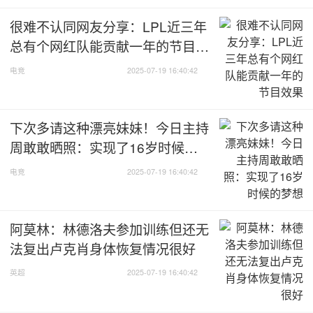
很难不认同网友分享：LPL近三年
总有个网红队能贡献一年的节目效
果
电竞
2025-07-19 16:40:42
下次多请这种漂亮妹妹！今日主持
周敢敢晒照：实现了16岁时候的
梦想
电竞
2025-07-19 16:40:42
阿莫林：林德洛夫参加训练但还无
法复出卢克肖身体恢复情况很好
英超
2025-07-19 16:40:42